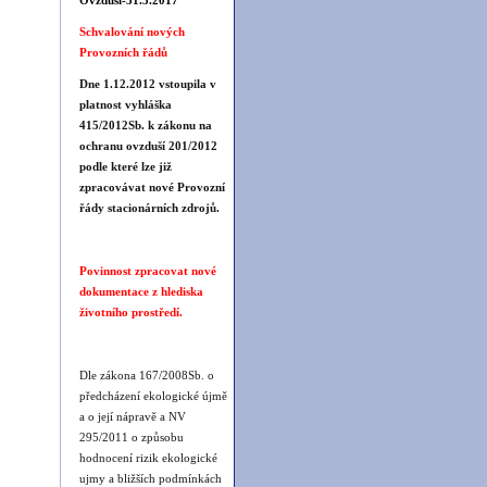
Ovzduší-31.3.2017
Schvalování nových
Provozních řádů
Dne 1.12.2012 vstoupila v
platnost vyhláška
415/2012Sb. k zákonu na
ochranu ovzduší 201/2012
podle které lze již
zpracovávat nové Provozní
řády stacionárních zdrojů.
Povinnost zpracovat nové
dokumentace z hlediska
životního prostředí.
Dle zákona 167/2008Sb. o
předcházení ekologické újmě
a o její nápravě a NV
295/2011 o způsobu
hodnocení rizik ekologické
ujmy a bližších podmínkách