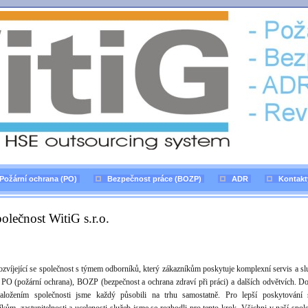
Požární ochrana (PO)
Bezpečnost práce (BOZP)
ADR
Kontakt
olečnost WitiG s.r.o.
ozvíjející se společnost s týmem odborníků, který zákazníkům poskytuje komplexní servis a sl
i PO (požární ochrana), BOZP (bezpečnost a ochrana zdraví při práci) a dalších odvětvích. D
aložením společnosti jsme každý působili na trhu samostatně. Pro lepší poskytování 