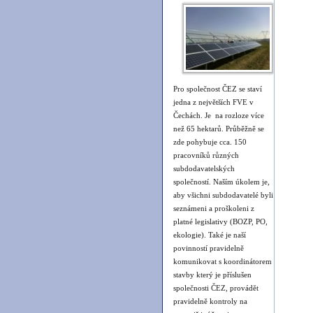
Pro společnost ČEZ se staví
jedna z největších FVE v
Čechách. Je na rozloze více
než 65 hektarů. Průběžně se
zde pohybuje cca. 150
pracovníků různých
subdodavatelských
společností. Naším úkolem je,
aby všichni subdodavatelé byli
seznámeni a proškoleni z
platné legislativy (BOZP, PO,
ekologie). Také je naší
povinností pravidelně
komunikovat s koordinátorem
stavby který je příslušen
společnosti ČEZ, provádět
pravidelně kontroly na