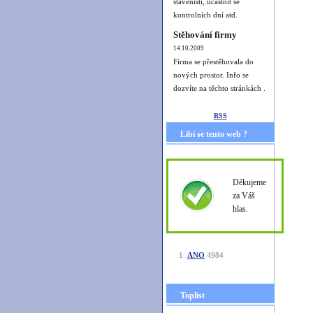
staveništi, účastnit se
kontrolních dní atd.
Stěhování firmy
14.10.2009
Firma se přestěhovala do
nových prostor. Info se
dozvíte na těchto stránkách .
RSS
Libí se tento web ?
Děkujeme
za Váš
hlas.
ANO
4984
Toplist