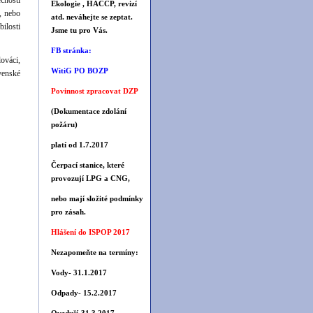
ečnosti
Ekologie , HACCP, revizí
, nebo
atd. neváhejte se zeptat.
ilosti
Jsme tu pro Vás.
FB stránka:
ováci,
WitiG PO BOZP
venské
Povinnost zpracovat DZP
(Dokumentace zdolání
požáru)
platí od 1.7.2017
Čerpací stanice, které
provozují LPG a CNG,
nebo mají složité podmínky
pro zásah.
Hlášení do ISPOP 2017
Nezapomeňte na termíny:
Vody- 31.1.2017
Odpady- 15.2.2017