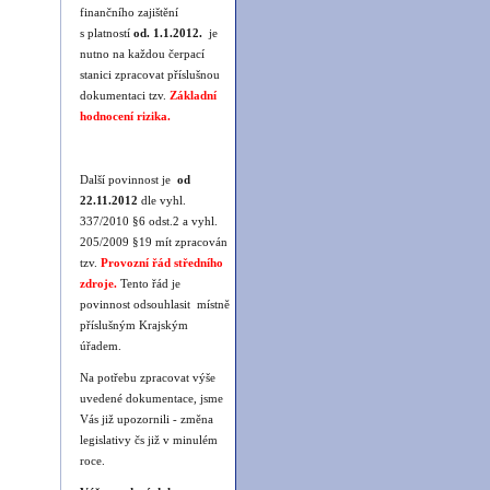
finančního zajištění
s platností
od. 1.1.2012.
je
nutno na každou čerpací
stanici zpracovat příslušnou
dokumentaci tzv.
Základní
hodnocení rizika.
Další povinnost je
od
22.11.2012
dle vyhl.
337/2010 §6 odst.2 a vyhl.
205/2009 §19 mít zpracován
tzv.
Provozní řád středního
zdroje
.
Tento řád je
povinnost odsouhlasit místně
příslušným Krajským
úřadem.
Na potřebu zpracovat výše
uvedené dokumentace, jsme
Vás již upozornili - změna
legislativy čs již v minulém
roce.