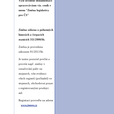
Výše uvedené dokumentace
zpracováváme viz. ceník v
menu "Změna legislativy
pro ČS"
Změna zákona o pohonných
hmotách a čerpacích
stanicích 311/2006Sb.
Změna je provedena
zákonem 91/2011Sb.
Je nutno pozorně pročíst a
provést např. změny v
označování paliv na
stojanech, vést evidenci
všech registrů (počítadel) ve
stojanech, obchodovat pouze
s registrovanými prodejci
atd.
Registraci proveďte na adrese
www.ispop.cz