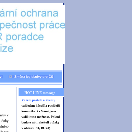
y
Změna legislativy pro ČS
HOT LINE message
Vážení přátelé a klienti,
vzhledem k lepší a rychlejší
komunikaci s Vámi jsem
užby v
volil i tuto možnost. Pokud
o doby
budete mít jakékoli otázky
služeb
v oblasti PO, BOZP,