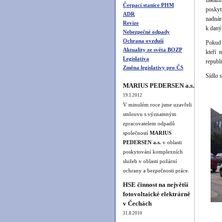
zákazn
Čerpací stanice PHM
poskyt
ADR
nadnár
Revize
k dan
Nebezpečné odpady
Ochrana ovzduší
Pokud 
Aktuality ze světa BOZP
kteří 
Legislativa
repub
Změna legislativy pro ČS
Sídlo 
MARIUS PEDERSEN a.s.
19.1.2012
V minulém roce jsme uzavřeli
smlouvu s významným
zpracovatelem odpadů
společností
MARIUS
PEDERSEN a.s.
v oblasti
poskytování komplexních
služeb v oblasti požární
ochrany a bezpečnosti práce.
HSE činnost na největší
fotovoltaické elektrárně
v Čechách
31.8.2010