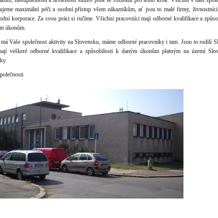
íkům, zastupitelnosti a ucelenosti služeb jsme se rozhodli pro tento krok. Všichni v naší spol
ujeme maximální péči a osobní přístup všem zákazníkům, ať jsou to malé firmy, živnostníci
odní korporace. Za svou práci si ručíme. Všichni pracovníci mají odborné kvalifikace a způsob
ým úkonům.
má Vaše společnost aktivity na Slovensku, máme odborné pracovníky i tam. Jsou to rodilí Sl
mají veškeré odborné kvalifikace a způsobilosti k daným úkonům platným na území Slo
liky.
společnosti