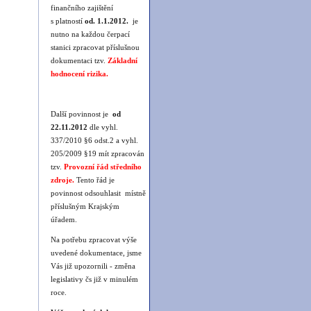
finančního zajištění
s platností
od. 1.1.2012.
je
nutno na každou čerpací
stanici zpracovat příslušnou
dokumentaci tzv.
Základní
hodnocení rizika.
Další povinnost je
od
22.11.2012
dle vyhl.
337/2010 §6 odst.2 a vyhl.
205/2009 §19 mít zpracován
tzv.
Provozní řád středního
zdroje
.
Tento řád je
povinnost odsouhlasit místně
příslušným Krajským
úřadem.
Na potřebu zpracovat výše
uvedené dokumentace, jsme
Vás již upozornili - změna
legislativy čs již v minulém
roce.