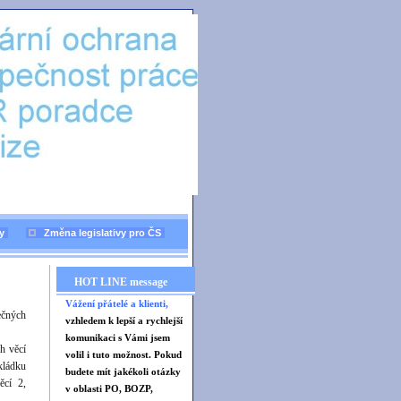
y
Změna legislativy pro ČS
HOT LINE message
Vážení přátelé a klienti,
ečných
vzhledem k lepší a rychlejší
komunikaci s Vámi jsem
h věcí
volil i tuto možnost. Pokud
kládku
budete mít jakékoli otázky
věcí 2,
v oblasti PO, BOZP,