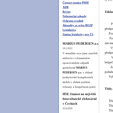
Čerpací stanice PHM
ADR
Revize
Zákla
Nebezpečné odpady
Ochrana ovzduší
· Prov
Aktuality ze světa BOZP
předpi
Legislativa
· Prov
Změna legislativy pro ČS
· Prov
zda ma
MARIUS PEDERSEN a.s.
· Vypr
19.1.2012
předpi
V minulém roce jsme uzavřeli
· Vyp
smlouvu s významným
bezpeč
zpracovatelem odpadů
· Zaji
společností
MARIUS
požada
PEDERSEN a.s.
v oblasti
· Vyho
poskytování komplexních
služeb v oblasti požární
ochrany a bezpečnosti práce.
Třídy
HSE činnost na největší
fotovoltaické elektrárně
· Tříd
v Čechách
· Tříd
31.8.2010
· Tříd