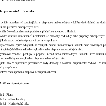
dní povinnosti ADR-Poradce:
ádět poradenství souvisejících s přepravou nebezpečných věcí.Provádět dohled na dodr
sů pro přepravu nebezpečných věcí.
ádět školení zaměstnanců podniku s příslušnou agendou o školení.
ádět kontrolu zaměstnanců účastnících se nakládky, vykládky nebo přepravy nebezpečných 
jí k dispozici podrobné pracovní postupy a pokyny.
acovávání zpráv týkajících se vážných nehod, mimořádných události nebo závažných po
sů zjištěných během nakládky vykládky nebo přepravy nebezpečných věcí.
racovat vhodné postupy v případě nehod nebo mimořádných událostí, které můžou o
nost nakládky nebo vykládky, přepravy nebezpečných věcí.
stit, aby v dopravních prostředcích byly doklady o nákladu, bezpečnostní výbava, v sou
vky na přepravu.
tovit roční zprávu o přepravě nebezpečných věcí.
 ADR které poskytujeme
a 2 - Plyny
a 3 - Hořlavé kapaliny
a 4.1 - Hořlavé tuhé látky