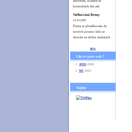
staveništi, účastnit se
kontrolních dní atd.
Stěhování firmy
14.10.2009
Firma se přestěhovala do
nových prostor. Info se
dozvíte na těchto stránkách .
RSS
Libí se tento web ?
ANO
4986
NE
3893
Toplist