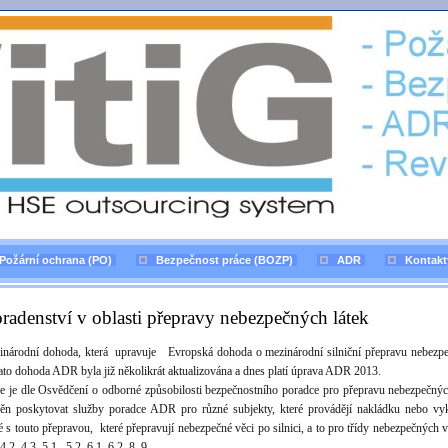
Požární ochrana (PO)
Bezpečnost práce (BOZP)
ADR
Kontakt
radenství v oblasti přepravy nebezpečných látek
inárodní dohoda, která upravuje Evropská dohoda o mezinárodní silniční přepravu nebezp
Tato dohoda ADR byla již několikrát aktualizována a dnes platí úprava ADR 2013.
e je dle Osvědčení o odborné způsobilosti bezpečnostního poradce pro přepravu nebezpečnýc
ěn poskytovat služby poradce ADR pro různé subjekty, které provádějí nakládku nebo vy
é s touto přepravou, které přepravují nebezpečné věci po silnici, a to pro třídy nebezpečných 
 4.2, 4.3, 5.1 , 5.2, 6.1, 6.2, 8, 9.