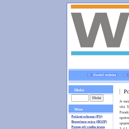
Úvodní stránka
Hledat
Po
Je mez
věcí. 
Menu
Poradc
Požární ochrana (PO)
oprávn
Bezpečnost práce (BOZP)
spojen
Postup při vzniku úrazu
3, 4.1,