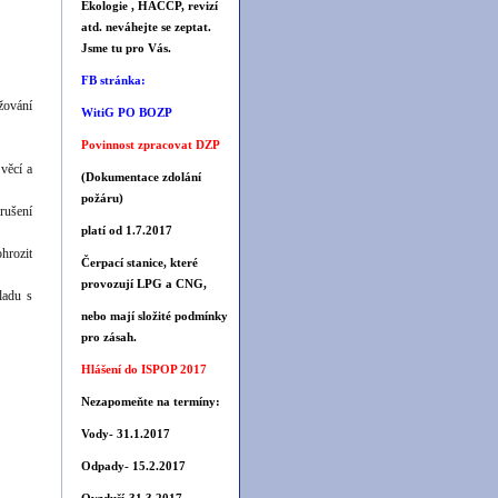
Ekologie , HACCP, revizí
atd. neváhejte se zeptat.
Jsme tu pro Vás.
FB stránka:
žování
WitiG PO BOZP
Povinnost zpracovat DZP
věcí a
(Dokumentace zdolání
požáru)
rušení
platí od 1.7.2017
hrozit
Čerpací stanice, které
provozují LPG a CNG,
ladu s
nebo mají složité podmínky
pro zásah.
Hlášení do ISPOP 2017
Nezapomeňte na termíny:
Vody- 31.1.2017
Odpady- 15.2.2017