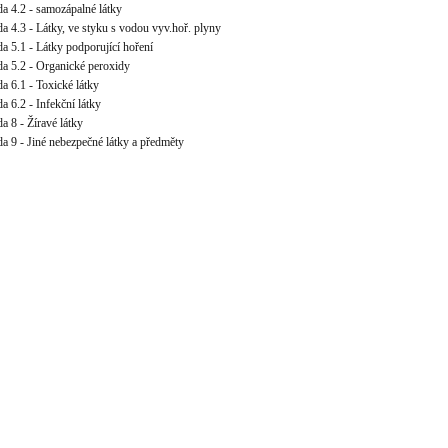
a 4.2 - samozápalné látky
a 4.3 - Látky, ve styku s vodou vyv.hoř. plyny
a 5.1 - Látky podporující hoření
a 5.2 - Organické peroxidy
a 6.1 - Toxické látky
a 6.2 - Infekční látky
a 8 - Žíravé látky
a 9 - Jiné nebezpečné látky a předměty