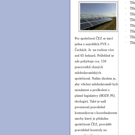
· Tříd
· Tříd
· Tříd
· Tříd
· Tříd
· Tříd
· Tříd
Pro společnost ČEZ se staví
· Tříd
jedna z největších FVE v
Čechách. Je na rozloze více
než 65 hektarů. Průběžně se
zde pohybuje cca. 150
pracovníků různých
subdodavatelských
společností. Naším úkolem je,
aby všichni subdodavatelé byli
seznámeni a proškoleni z
platné legislativy (BOZP, PO,
ekologie). Také je naší
povinností pravidelně
komunikovat s koordinátorem
stavby který je příslušen
společnosti ČEZ, provádět
pravidelně kontroly na