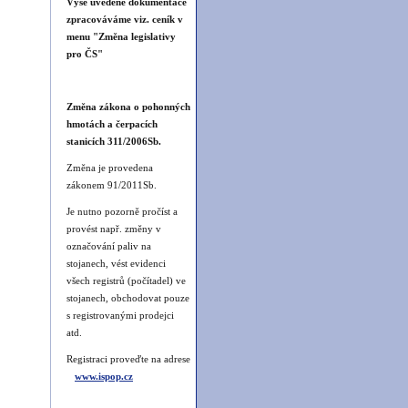
Výše uvedené dokumentace
zpracováváme viz. ceník v
menu "Změna legislativy
pro ČS"
Změna zákona o pohonných
hmotách a čerpacích
stanicích 311/2006Sb.
Změna je provedena
zákonem 91/2011Sb.
Je nutno pozorně pročíst a
provést např. změny v
označování paliv na
stojanech, vést evidenci
všech registrů (počítadel) ve
stojanech, obchodovat pouze
s registrovanými prodejci
atd.
Registraci proveďte na adrese
www.ispop.cz