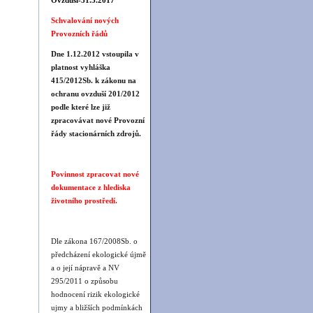
Ovzduší-31.3.2017
Schvalování nových
Provozních řádů
Dne 1.12.2012 vstoupila v
platnost vyhláška
415/2012Sb. k zákonu na
ochranu ovzduší 201/2012
podle které lze již
zpracovávat nové Provozní
řády stacionárních zdrojů.
Povinnost zpracovat nové
dokumentace z hlediska
životního prostředí.
Dle zákona 167/2008Sb. o
předcházení ekologické újmě
a o její nápravě a NV
295/2011 o způsobu
hodnocení rizik ekologické
ujmy a bližších podmínkách