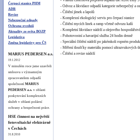
- Vlastní cisternová přeprava odpadů dle ADR třídy 3
Čerpací stanice PHM
- Odvoz a likvidace odpadů kategorie nebezpečný a os
ADR
- Čištění jímek a lapolů
Revize
- Komplexní ekologický servis pro čerpací stanice
Nebezpečné odpady
- Čištění mycích linek a ramp včetně odvozu kalů
Ochrana ovzduší
- Kompletní likvidace nádrží a olejového hospodářstv
Aktuality ze světa BOZP
- Pohotovostní a havarijní služba 24 hodin denně
Legislativa
- Speciální čištění nádrží po jakémkoli ropném produk
Změna legislativy pro ČS
- Měření tloušťky materiálu pomocí ultrazvukových
- Čištění a revize nádrží
MARIUS PEDERSEN a.s.
19.1.2012
V minulém roce jsme uzavřeli
smlouvu s významným
zpracovatelem odpadů
společností
MARIUS
PEDERSEN a.s.
v oblasti
poskytování komplexních
služeb v oblasti požární
ochrany a bezpečnosti práce.
HSE činnost na největší
fotovoltaické elektrárně
v Čechách
31.8.2010