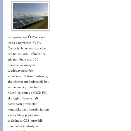
Pro společnost ČEZ se staví
jedna z největších FVE v
Čechách. Je na rozloze více
než 65 hektarů. Průběžně se
zde pohybuje cca. 150
pracovníků různých
subdodavatelských
společností. Naším úkolem je,
aby všichni subdodavatelé byli
seznámeni a proškoleni z
platné legislativy (BOZP, PO,
ekologie). Také je naší
povinností pravidelně
komunikovat s koordinátorem
stavby který je příslušen
společnosti ČEZ, provádět
pravidelně kontroly na