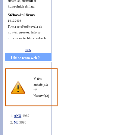
staveništi, účastnit se
kontrolních dní atd.
Stěhování firmy
14.10.2009
Firma se přestěhovala do
nových prostor. Info se
dozvíte na těchto stránkách .
RSS
Libí se tento web ?
V této
anketě jste
již
hlasoval(a).
ANO
4987
NE
3895