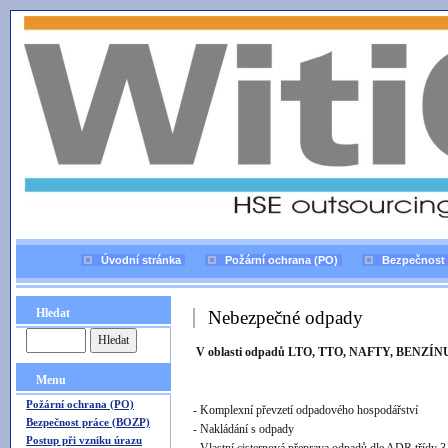
Úvodní stránka
Požární ochrana (PO)
Bezpečnost 
Hledat
Nebezpečné odpady
V oblasti odpadů LTO, TTO, NAFTY, BENZÍNU 
Menu
Požární ochrana (PO)
- Komplexní převzetí odpadového hospodářství
Bezpečnost práce (BOZP)
- Nakládání s odpady
Postup při vzniku úrazu