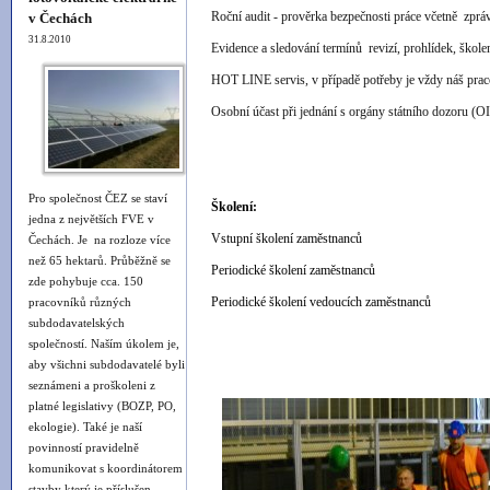
Roční audit - prověrka bezpečnosti práce včetně zprá
v Čechách
31.8.2010
Evidence a sledování termínů revizí, prohlídek, škole
HOT LINE servis, v případě potřeby je vždy náš pracov
Osobní účast při jednání s orgány státního dozoru (OI
Pro společnost ČEZ se staví
Školení:
jedna z největších FVE v
Vstupní školení zaměstnanců
Čechách. Je na rozloze více
než 65 hektarů. Průběžně se
Periodické školení zaměstnanců
zde pohybuje cca. 150
Periodické školení vedoucích zaměstnanců
pracovníků různých
subdodavatelských
společností. Naším úkolem je,
aby všichni subdodavatelé byli
seznámeni a proškoleni z
platné legislativy (BOZP, PO,
ekologie). Také je naší
povinností pravidelně
komunikovat s koordinátorem
stavby který je příslušen