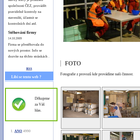
společnosti ČEZ, provádět
pravidelně kontroly na
staveništi, účastnit se
kontrolních dní atd.
Stěhování firmy
14.10.2009
Firma se přestěhovala do
nových prostor. Info se
dozvíte na těchto stránkách .
FOTO
RSS
Fotografie z provozů kde provádíme naši činnost.
Libí se tento web ?
Děkujeme
za Váš
hlas.
ANO
4990