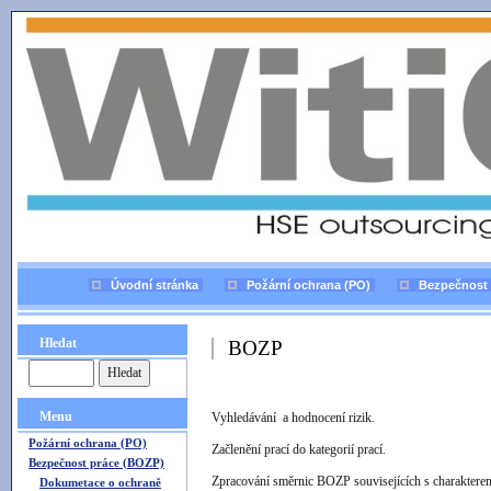
Úvodní stránka
Požární ochrana (PO)
Bezpečnost 
Hledat
BOZP
Menu
Vyhledávání a hodnocení rizik.
Požární ochrana (PO)
Začlenění prací do kategorií prací.
Bezpečnost práce (BOZP)
Zpracování směrnic BOZP souvisejících s charaktere
Dokumetace o ochraně